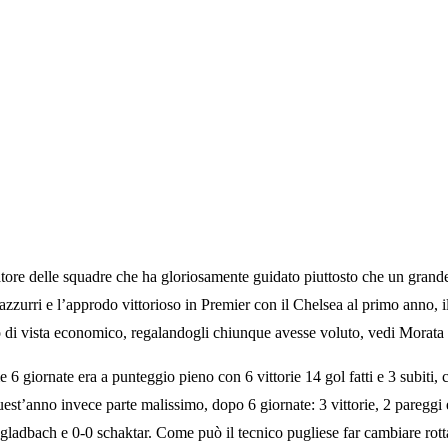
ivatore delle squadre che ha gloriosamente guidato piuttosto che un gra
urri e l’approdo vittorioso in Premier con il Chelsea al primo anno, il t
di vista economico, regalandogli chiunque avesse voluto, vedi Morata 
 6 giornate era a punteggio pieno con 6 vittorie 14 gol fatti e 3 subiti, 
st’anno invece parte malissimo, dopo 6 giornate: 3 vittorie, 2 pareggi ed 
gladbach e 0-0 schaktar. Come può il tecnico pugliese far cambiare rott