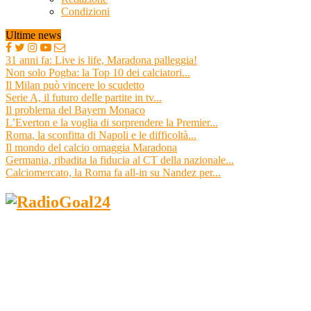
Condizioni
Ultime news
31 anni fa: Live is life, Maradona palleggia!
Non solo Pogba: la Top 10 dei calciatori...
Il Milan può vincere lo scudetto
Serie A, il futuro delle partite in tv...
Il problema del Bayern Monaco
L’Everton e la voglia di sorprendere la Premier...
Roma, la sconfitta di Napoli e le difficoltà...
Il mondo del calcio omaggia Maradona
Germania, ribadita la fiducia al CT della nazionale...
Calciomercato, la Roma fa all-in su Nandez per...