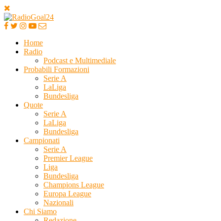
Home
Radio
Podcast e Multimediale
Probabili Formazioni
Serie A
LaLiga
Bundesliga
Quote
Serie A
LaLiga
Bundesliga
Campionati
Serie A
Premier League
Liga
Bundesliga
Champions League
Europa League
Nazionali
Chi Siamo
Redazione