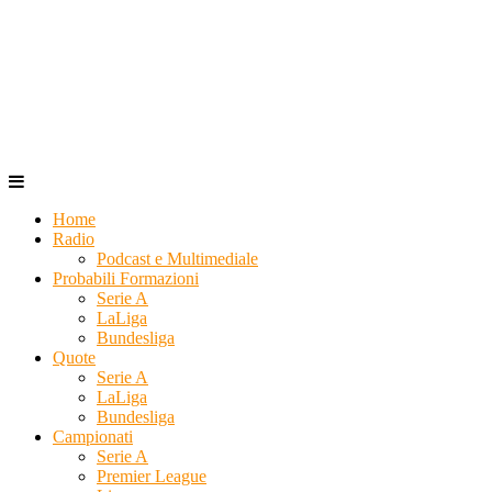
Home
Radio
Podcast e Multimediale
Probabili Formazioni
Serie A
LaLiga
Bundesliga
Quote
Serie A
LaLiga
Bundesliga
Campionati
Serie A
Premier League